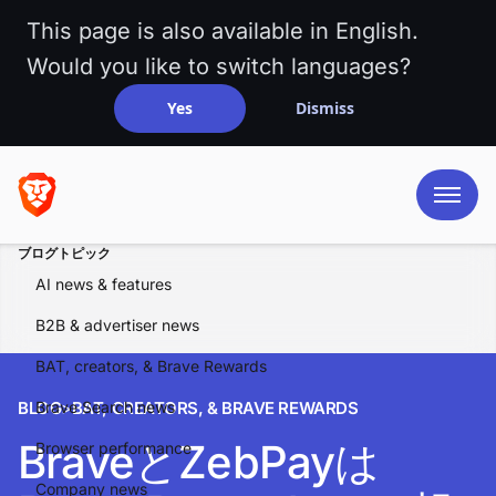
This page is also available in English.
Would you like to switch languages?
Yes
Dismiss
ブログトピック
AI news & features
B2B & advertiser news
BAT, creators, & Brave Rewards
BLOG
Brave Search news
>
BAT, CREATORS, & BRAVE REWARDS
BraveとZebPayは
Browser performance
Company news