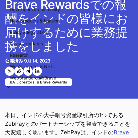
Brave Rewardsでの報
Developers & community
酬をインドの皆様にお
New products & features
届けするために業務提
Policy & legislation
携をしました
Privacy updates
Research
公開済み
9月 14, 2023
Web3, crypto, & NFTs
Twitterで共有する
Reddit で共有
Telegramで共有
LinkedInで共有
WebStandards@Brave
BAT, creators, & Brave Rewards
本日、インドの大手暗号資産取引所の1つである
ZebPayとのパートナーシップを発表できることを
大変嬉しく思います。ZebPayは、インドの
Brave