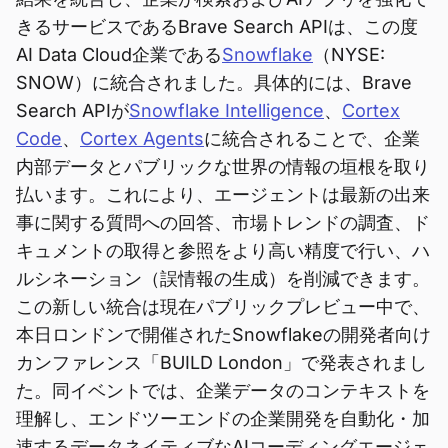
きるサービスであるBrave Search APIは、この度
AI Data Cloud企業である
Snowflake
（NYSE:
SNOW）に統合されました。具体的には、Brave
Search APIが
Snowflake Intelligence
、
Cortex
Code
、
Cortex Agents
に統合されることで、企業
内部データとパブリックな世界の情報の垣根を取り
払います。これにより、エージェントは最新の出来
事に関する質問への回答、市場トレンドの調査、ド
キュメントの取得と参照をより高い精度で行い、ハ
ルシネーション（誤情報の生成）を削減できます。
この新しい統合は現在パブリックプレビュー中で、
本日ロンドンで開催されたSnowflakeの開発者向け
カンファレンス「BUILD London」で発表されまし
た。同イベントでは、企業データのコンテキストを
理解し、エンドツーエンドの企業開発を自動化・加
速するデータネイティブなAIコーディングエージェ