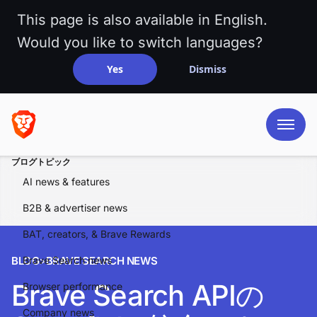
This page is also available in English.
Would you like to switch languages?
Yes
Dismiss
ブログトピック
AI news & features
B2B & advertiser news
BAT, creators, & Brave Rewards
BLOG
Brave Search news
>
BRAVE SEARCH NEWS
Brave Search APIの
Browser performance
Company news