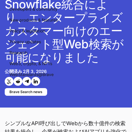
Snowflake統合によ
Developers & community
り、エンタープライズ
New products & features
カスタマー向けのエー
Policy & legislation
ジェント型Web検索が
Privacy updates
可能になりました
Research
Web3, crypto, & NFTs
公開済み
2月 3, 2026
WebStandards@Brave
Twitterで共有する
Reddit で共有
Telegramで共有
LinkedInで共有
Brave Search news
シンプルなAPI呼び出しでWebから数十億件の検索
結果を統合し、企業が検索およびAIアプリを強化で