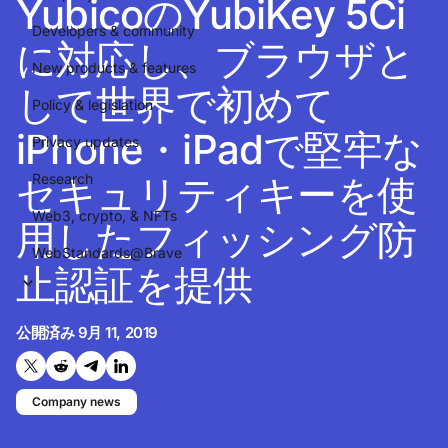
YubicoのYubiKey 5Ci
Developers & community
に対応し、ブラウザと
New products & features
して世界で初めて
Policy & legislation
iPhone・iPadで堅牢な
Privacy updates
セキュリティキーを使
Research
Web3, crypto, & NFTs
用したフィッシング防
WebStandards@Brave
止認証を提供
公開済み
9月 11, 2019
Twitterで共有する
Reddit で共有
Telegramで共有
LinkedInで共有
Company news