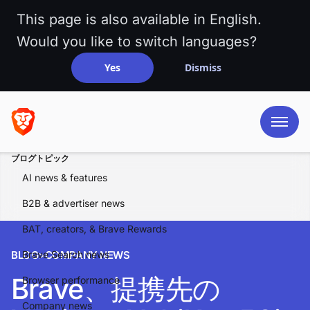
This page is also available in English.
Would you like to switch languages?
Yes
Dismiss
ブログトピック
AI news & features
B2B & advertiser news
BAT, creators, & Brave Rewards
BLOG
Brave Search news
>
COMPANY NEWS
Brave、提携先の
Browser performance
Company news