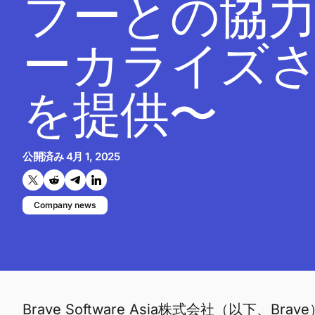
フーとの協
ーカライズ
を提供〜
公開済み
4月 1, 2025
Twitterで共有する
Reddit で共有
Telegramで共有
LinkedInで共有
Company news
Brave Software Asia株式会社（以