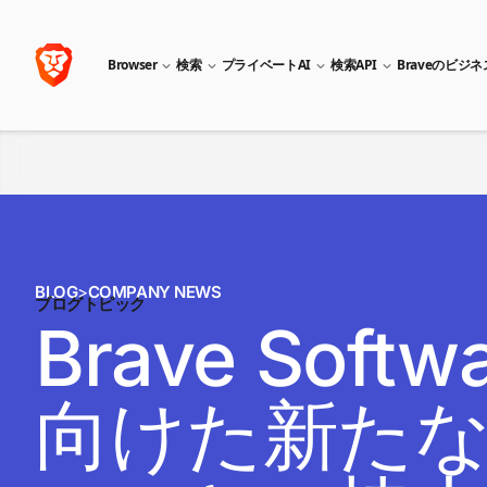
Browser
検索
プライベートAI
検索API
Braveのビジ
BLOG
>
COMPANY NEWS
ブログトピック
Brave Sof
向けた新たな