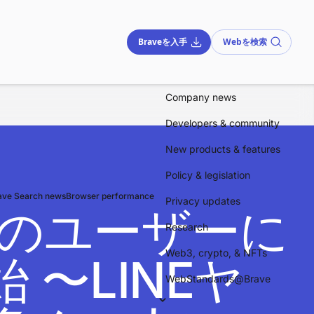
Braveを入手
Webを検索
Company news
Developers & community
New products & features
Policy & legislation
ave Search news
Browser performance
Privacy updates
a、日本のユーザーに
Research
Web3, crypto, & NFTs
〜LINEヤ
WebStandards@Brave