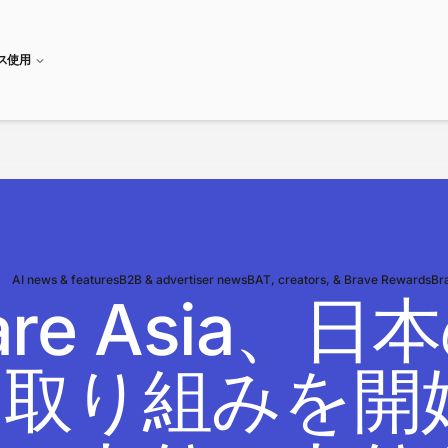
ネス使用
AI news & features
B2B & advertiser news
BAT, creators, & Brave Rewards
Br
tware Asi
取り組みを開始 