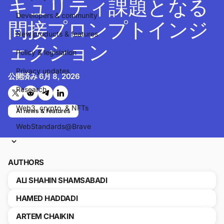
キュリティ課題となる
Developers & community
間接プロンプトインジ
New products & features
ェクション
Policy & legislation
Privacy updates
公開済み
6月 8, 2026
Research
Twitterで共有する
Reddit で共有
Telegramで共有
LinkedInで共有
Web3, crypto, & NFTs
AI news & features
WebStandards@Brave
AUTHORS
ALI SHAHIN SHAMSABADI
HAMED HADDADI
ARTEM CHAIKIN