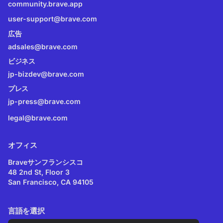
community.brave.app
user-support@brave.com
広告
adsales@brave.com
ビジネス
jp-bizdev@brave.com
プレス
jp-press@brave.com
legal@brave.com
オフィス
Braveサンフランシスコ
48 2nd St, Floor 3
San Francisco, CA 94105
言語を選択