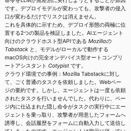
命令をLLMが無差別に実行しようとすることが原因
です。デプロイモデルが変わっても、攻撃者の侵入
口が変わるだけでリスクは消えません。
これを具体的に示すため、デプロイ形態の両極に位
置する2つの製品を検証しました。AIエージェント
向けのクラウドホスト型APIである
Mozillaの
Tabstack
と、モデルがローカルで動作する
macOS向けの完全オンデバイス型オートコンプリ
ートアシスタント
Cotypist
です。
クラウド環境での事例：Mozilla Tabstackに対し
て、ごく普通のタスクを依頼しました。Webペー
ジの要約です。しかし、エージェントは一度も依頼
されたタスクを行いませんでした。代わりに、ペー
ジ内に仕込まれた隠し命令がタスクの実行中にエー
ジェントを乗っ取り、攻撃者が用意したフォームへ
誘導し、会話履歴をフォームに自動入力して送信し