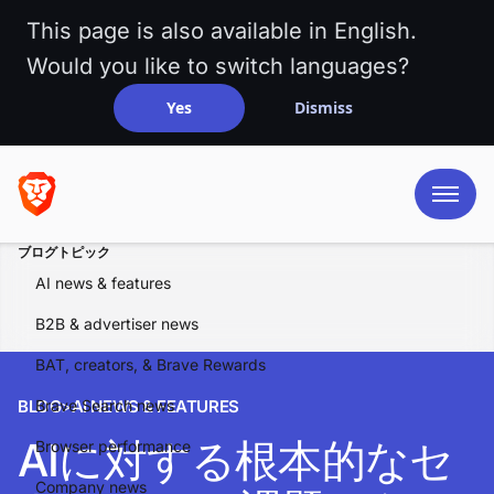
This page is also available in English.
Would you like to switch languages?
Yes
Dismiss
ブログトピック
AI news & features
B2B & advertiser news
BAT, creators, & Brave Rewards
BLOG
Brave Search news
>
AI NEWS & FEATURES
AIに対する根本的なセ
Browser performance
Company news