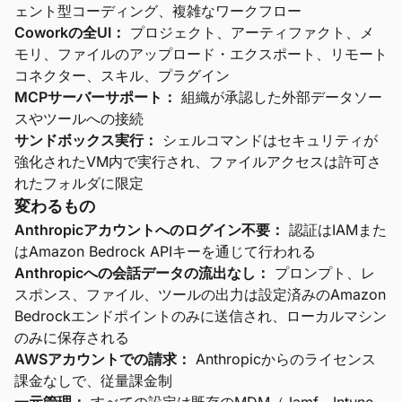
ェント型コーディング、複雑なワークフロー
Coworkの全UI：
プロジェクト、アーティファクト、メ
モリ、ファイルのアップロード・エクスポート、リモート
コネクター、スキル、プラグイン
MCPサーバーサポート：
組織が承認した外部データソー
スやツールへの接続
サンドボックス実行：
シェルコマンドはセキュリティが
強化されたVM内で実行され、ファイルアクセスは許可さ
れたフォルダに限定
変わるもの
Anthropicアカウントへのログイン不要：
認証はIAMまた
はAmazon Bedrock APIキーを通じて行われる
Anthropicへの会話データの流出なし：
プロンプト、レ
スポンス、ファイル、ツールの出力は設定済みのAmazon
Bedrockエンドポイントのみに送信され、ローカルマシン
のみに保存される
AWSアカウントでの請求：
Anthropicからのライセンス
課金なしで、従量課金制