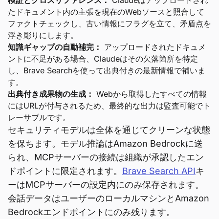
検証とクロスリファレンス：
Claudeはアップロードされ
たドキュメント内の主張を現在のWebソースと照合して
ファクトチェックし、古い情報にフラグを立て、矛盾点を
浮き彫りにします。
知識ギャップの自動補完：
アップロードされたドキュメ
ントに不足がある場合、Claudeはその欠落箇所を特定
し、Brave Searchを使って出典付きの最新情報で補いま
す。
出典付き成果物の生成：
Webから取得したすべての情報
にはURLが付与されるため、最終的な出力は監査可能でト
レーサブルです。
セキュリティモデルは全体を通じてクリーンな状態
を保ちます。モデル推論はAmazon Bedrockに送
られ、MCPサーバーの接続は組織が承認したエン
ドポイントに限定されます。
Brave Search API
キ
ーはMCPサーバーの設定内にのみ保存されます。
会話データはユーザーのローカルマシンとAmazon
Bedrockエンドポイントにのみ残ります。