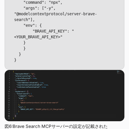
  	"command": "npx", 

  	"args": ["-y", 
"@modelcontextprotocol/server-brave-
search"], 

  	"env": { 

    	"BRAVE_API_KEY": "
<YOUR_BRAVE_API_KEY>" 

  	} 

	} 

  } 

}
図6:Brave Search MCPサーバーの設定が記載された