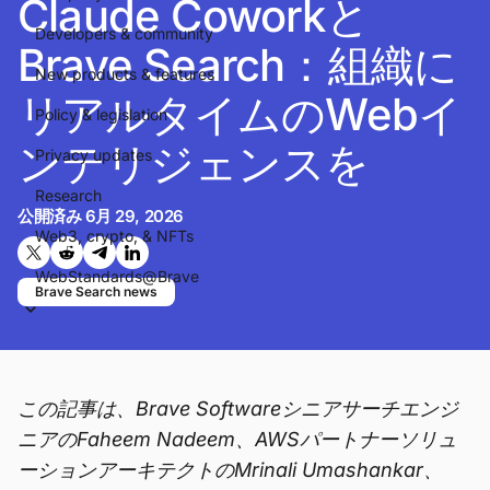
Claude Coworkと
Developers & community
Brave Search：組織に
New products & features
リアルタイムのWebイ
Policy & legislation
ンテリジェンスを
Privacy updates
Research
公開済み
6月 29, 2026
Web3, crypto, & NFTs
Twitterで共有する
Reddit で共有
Telegramで共有
LinkedInで共有
WebStandards@Brave
Brave Search news
この記事は、Brave Softwareシニアサーチエンジ
ニアのFaheem Nadeem、AWSパートナーソリュ
ーションアーキテクトのMrinali Umashankar、