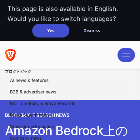
This page is also available in English.
Would you like to switch languages?
Yes
Dismiss
ブログトピック
AI news & features
B2B & advertiser news
BAT, creators, & Brave Rewards
BLOG
Brave Search news
>
BRAVE SEARCH NEWS
Amazon Bedrock上の
Browser performance
Company news