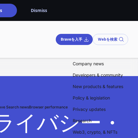
s
Dismiss
Braveを入手
Webを検索
Company news
Developers & community
New products & features
Policy & legislation
ave Search news
Browser performance
Privacy updates
ライバシー・
Research
Web3, crypto, & NFTs