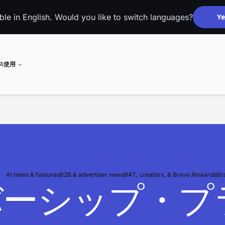
able in English. Would you like to switch languages?
Ye
ネス使用
AI news & features
B2B & advertiser news
BAT, creators, & Brave Rewards
Br
バーシップ・プ