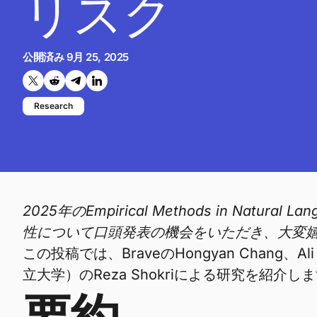
リスク
公開済み
9月 25, 2025
Twitterで共有する
Reddit で共有
Telegramで共有
LinkedInで共有
Research
2025年のEmpirical Methods in Na
性について口頭発表の機会をいただき、大変
この投稿では、BraveのHongyan Chang、Ali 
立大学）のReza Shokriによる研究を紹介し
要約