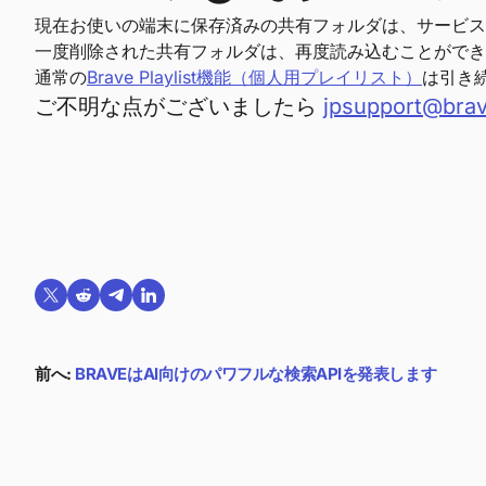
現在お使いの端末に保存済みの共有フォルダは、サービス
一度削除された共有フォルダは、再度読み込むことができ
通常の
Brave Playlist機能（個人用プレイリスト）
は引き
ご不明な点がございましたら
jpsupport@bra
Twitterで共有する
Reddit で共有
Telegramで共有
LinkedInで共有
前へ:
BRAVEはAI向けのパワフルな検索APIを発表します