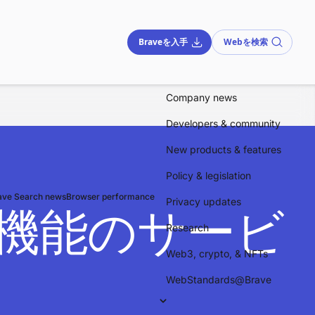
Braveを入手
Webを検索
Company news
Developers & community
New products & features
Policy & legislation
ave Search news
Browser performance
Privacy updates
ォルダ機能のサービ
Research
Web3, crypto, & NFTs
WebStandards@Brave