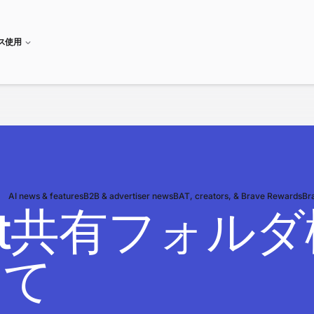
ネス使用
AI news & features
B2B & advertiser news
BAT, creators, & Brave Rewards
Br
aylist共有フ
いて