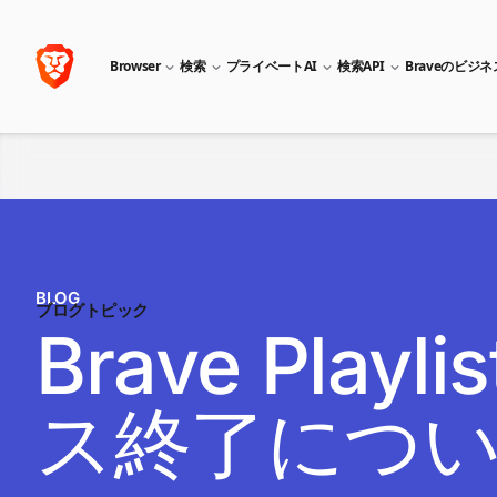
Browser
検索
プライベートAI
検索API
Braveのビジ
BLOG
ブログトピック
Brave Pl
ス終了につ