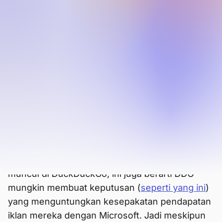
DuckDuckGo
DuckDuckGo dikenal sebagai alternatif
pribadi bagi mesin penelusuran Big Tech.
Kebanyakan pengguna tidak tahu bahwa
DuckDuckGo tidak memiliki indeksnya
sendiri—DDG sebagian besar didukung
oleh Bing.
DuckDuckGo sebagian besar sumber hasil
pencariannya berasal dari Microsoft Bing. Ini
berarti bias atau sensor di Bing juga akan
muncul di DuckDuckGo; ini juga berarti DDG
mungkin membuat keputusan (
seperti yang ini
)
yang menguntungkan kesepakatan pendapatan
iklan mereka dengan Microsoft. Jadi meskipun