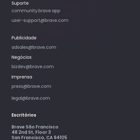
Suporte
Só utilize este endereço de e-mail se
community.brave.app
tiver interesse em adquirir publicidade
user-support@brave.com
com o Brave. Para obter suporte,
acesse community.brave.app.
Publicidade
adsales@brave.com
Negócios
bizdev@brave.com
Imprensa
press@brave.com
legal@brave.com
Escritórios
Brave São Francisco
48 2nd St, Floor 3
San Francisco, CA 94105