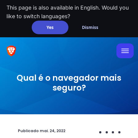
This page is also available in English. Would you
like to switch languages?
Yes
Dismiss
Qual é o navegador mais
seguro?
Publicado
mai. 24, 2022