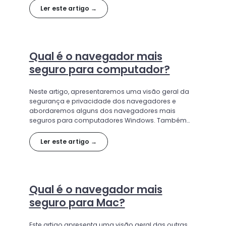
navegador mais seguro para Android.
Ler este artigo →
Qual é o navegador mais
seguro para computador?
Neste artigo, apresentaremos uma visão geral da
segurança e privacidade dos navegadores e
abordaremos alguns dos navegadores mais
seguros para computadores Windows. Também
consideraremos a velocidade, a praticidade e a
facilidade de uso.
Ler este artigo →
Qual é o navegador mais
seguro para Mac?
Este artigo apresenta uma visão geral das outras