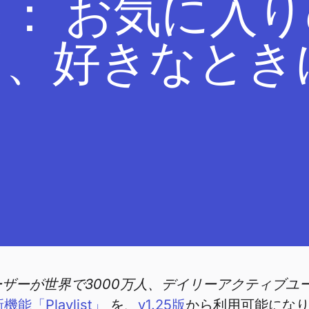
： お気に入
も、好きなとき
。
ーザーが世界で3000万人、デイリーアクティブユ
機能「Playlist」
を、
v1.25版
から利用可能にな