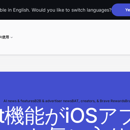
able in English. Would you like to switch languages?
Ye
ネス使用
AI news & features
B2B & advertiser news
BAT, creators, & Brave Rewards
Br
ylist機能がi