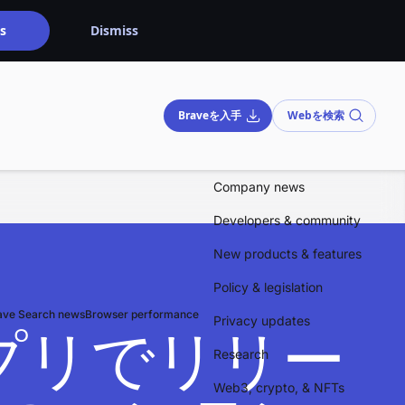
s
Dismiss
Braveを入手
Webを検索
Company news
Developers & community
New products & features
Policy & legislation
ave Search news
Browser performance
Privacy updates
OSアプリでリリー
Research
Web3, crypto, & NFTs