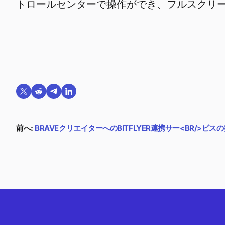
トロールセンターで操作ができ、フルスクリ
Twitterで共有する
Reddit で共有
Telegramで共有
LinkedInで共有
前へ:
BRAVEクリエイターへのBITFLYER連携サー<BR/>ビス