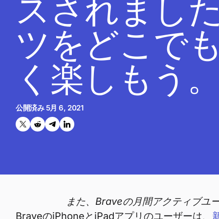
スされました
ツをどこで
く楽しもう
公開済み
5月 6, 2021
Twitterで共有する
Reddit で共有
Telegramで共有
LinkedInで共有
また、Braveの月間アクティブユ
BraveのiPhoneとiPadアプリのユーザーは、
新