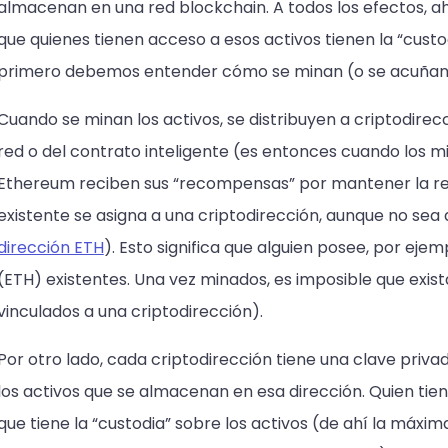
almacenan en una red blockchain. A todos los efectos, ahí
que quienes tienen acceso a esos activos tienen la “custod
primero debemos entender cómo se minan (o se acuñan/c
Cuando se minan los activos, se distribuyen a criptodire
red o del contrato inteligente (es entonces cuando los mi
Ethereum reciben sus “recompensas” por mantener la red
existente se asigna a una criptodirección, aunque no sea 
dirección ETH
). Esto significa que alguien posee, por ejem
(ETH) existentes. Una vez minados, es imposible que exista
vinculados a una criptodirección).
Por otro lado, cada criptodirección tiene una clave priva
los activos que se almacenan en esa dirección. Quien tien
que tiene la “custodia” sobre los activos (de ahí la máxim