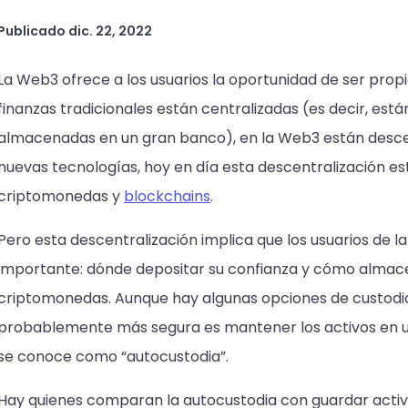
Publicado
dic. 22, 2022
La Web3 ofrece a los usuarios la oportunidad de ser propie
finanzas tradicionales están centralizadas (es decir, est
almacenadas en un gran banco), en la Web3 están descent
nuevas tecnologías, hoy en día esta descentralización e
criptomonedas y
blockchains
.
Pero esta descentralización implica que los usuarios de
importante: dónde depositar su confianza y cómo almac
criptomonedas. Aunque hay algunas opciones de custodia
probablemente más segura es mantener los activos en u
se conoce como “autocustodia”.
Hay quienes comparan la autocustodia con guardar activ