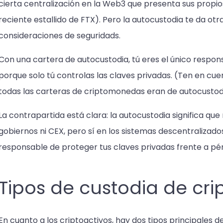
cierta centralización en la Web3 que presenta sus propio
reciente estallido de FTX). Pero la autocustodia te da otr
consideraciones de seguridads.
Con una cartera de autocustodia, tú eres el único respons
porque solo tú controlas las claves privadas. (Ten en cue
todas las carteras de criptomonedas eran de autocustod
La contrapartida está clara: la autocustodia significa que
gobiernos ni CEX, pero sí en los sistemas descentralizados 
responsable de proteger tus claves privadas frente a pér
Tipos de custodia de c
En cuanto a los criptoactivos, hay dos tipos principales d