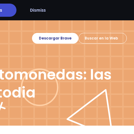
s
Dismiss
Descargar Brave
ptomonedas: las
todia