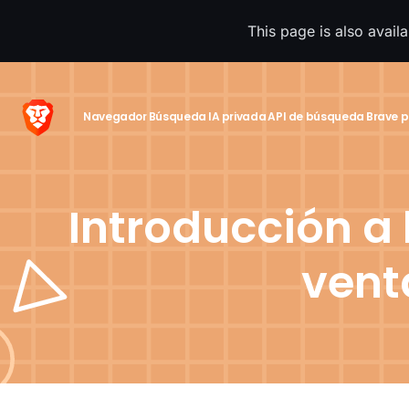
This page is also avail
Navegador
Búsqueda
IA privada
API de búsqueda
Brave p
Introducción a
vent