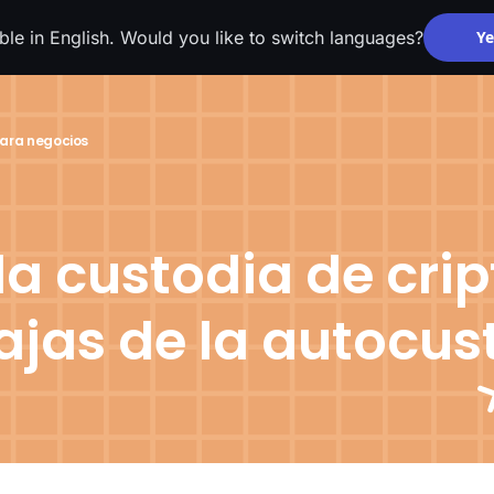
able in English. Would you like to switch languages?
Ye
ara negocios
 la custodia de cri
ajas de la autocus