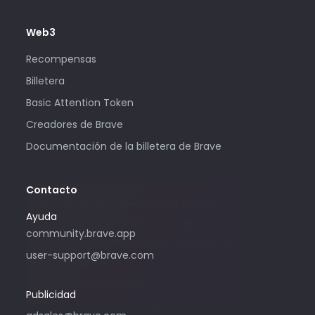
Web3
Recompensas
Billetera
Basic Attention Token
Creadores de Brave
Documentación de la billetera de Brave
Contacto
Solo utilice esta dirección de correo
Ayuda
electrónico si le interesa comprar
community.brave.app
publicidad mediante Brave. Si necesita
user-support@brave.com
ayuda, ingrese a
community.brave.app.
Publicidad