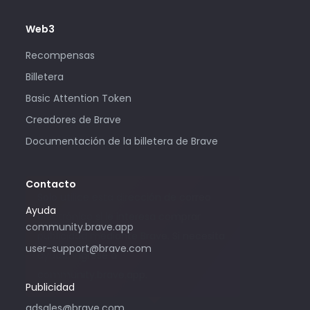
Web3
Recompensas
Billetera
Basic Attention Token
Creadores de Brave
Documentación de la billetera de Brave
Contacto
Solo utilice esta dirección de correo
Ayuda
electrónico si le interesa comprar
community.brave.app
publicidad mediante Brave. Si necesita
user-support@brave.com
ayuda, ingrese a
community.brave.app.
Publicidad
adsales@brave.com