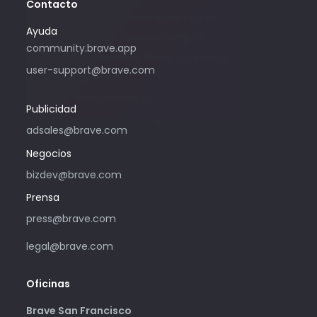
Contacto
Solo utilice esta dirección de correo
Ayuda
electrónico si le interesa comprar
community.brave.app
publicidad mediante Brave. Si necesita
user-support@brave.com
ayuda, ingrese a
community.brave.app.
Publicidad
adsales@brave.com
Negocios
bizdev@brave.com
Prensa
press@brave.com
legal@brave.com
Oficinas
Brave San Francisco