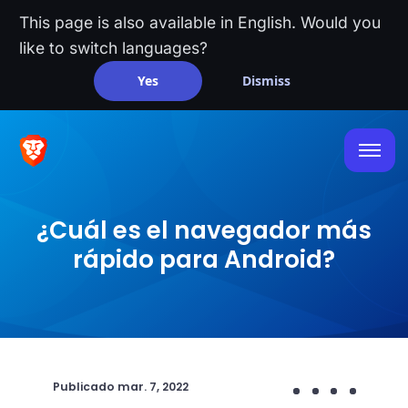
This page is also available in English. Would you
like to switch languages?
Yes
Dismiss
¿Cuál es el navegador más
rápido para Android?
Publicado
mar. 7, 2022