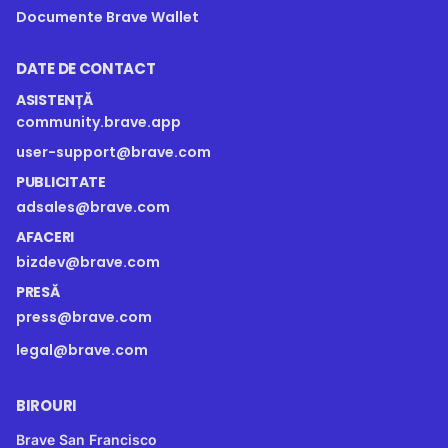
Documente Brave Wallet
DATE DE CONTACT
ASISTENȚĂ
community.brave.app
user-support@brave.com
PUBLICITATE
adsales@brave.com
AFACERI
bizdev@brave.com
PRESĂ
press@brave.com
legal@brave.com
BIROURI
Brave San Francisco