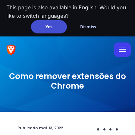
This page is also available in English. Would you
like to switch languages?
Yes
Dismiss
Como remover extensões do
Chrome
Publicado
mai. 13, 2022