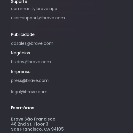
Suporte
Só utilize este endereço de e-mail se
community.brave.app
tiver interesse em adquirir publicidade
user-support@brave.com
com o Brave. Para obter suporte,
acesse community.brave.app.
Publicidade
adsales@brave.com
Negócios
bizdev@brave.com
Imprensa
press@brave.com
legal@brave.com
Escritórios
Brave São Francisco
48 2nd St, Floor 3
San Francisco, CA 94105