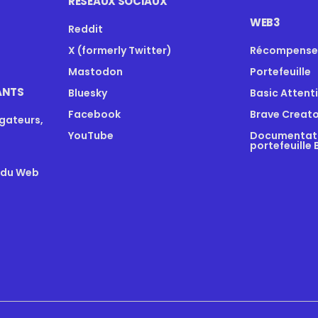
RÉSEAUX SOCIAUX
WEB3
Reddit
X (formerly Twitter)
Récompense
Mastodon
Portefeuille
ANTS
Bluesky
Basic Attent
Facebook
Brave Creato
igateurs,
YouTube
Documentatio
portefeuille 
 du Web