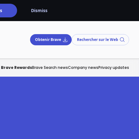
s
Dismiss
Obtenir Brave
Rechercher sur le Web
& Brave Rewards
Brave Search news
Company news
Privacy updates