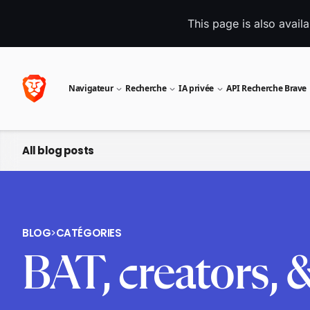
This page is also avail
Navigateur
Recherche
IA privée
API Recherche Brave
All blog posts
BLOG
>
CATÉGORIES
BAT, creators,