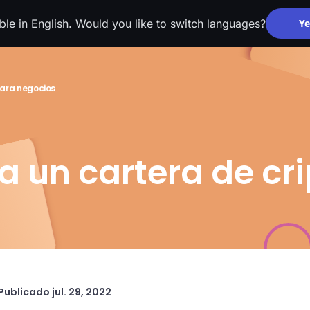
able in English. Would you like to switch languages?
Ye
ara negocios
a un cartera de c
Publicado
jul. 29, 2022