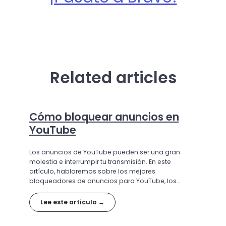
Related articles
Cómo bloquear anuncios en
YouTube
Los anuncios de YouTube pueden ser una gran
molestia e interrumpir tu transmisión. En este
artículo, hablaremos sobre los mejores
bloqueadores de anuncios para YouTube, los
beneficios que ofrecen y las mejores opciones
disponibles para brindarte una experiencia en
Lee este artículo →
YouTube más limpia, rápida y menos intrusiva.