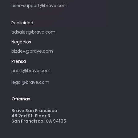
publicidad mediante Brave. Si necesita
user-support@brave.com
ayuda, ingrese a
community.brave.app.
Publicidad
adsales@brave.com
Negocios
bizdev@brave.com
Prensa
press@brave.com
legal@brave.com
Oficinas
Brave San Francisco
48 2nd St, Floor 3
San Francisco, CA 94105