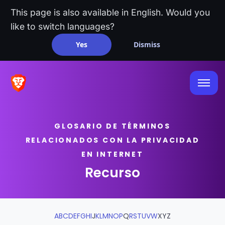
This page is also available in English. Would you
like to switch languages?
Yes
Dismiss
GLOSARIO DE TÉRMINOS
RELACIONADOS CON LA PRIVACIDAD
EN INTERNET
Recurso
A
B
C
D
E
F
G
H
I
J
K
L
M
N
O
P
Q
R
S
T
U
V
W
X
Y
Z