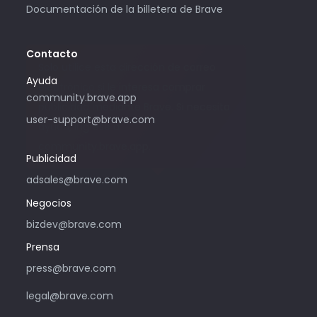
Documentación de la billetera de Brave
Contacto
Solo utilice esta dirección de correo
Ayuda
electrónico si le interesa comprar
community.brave.app
publicidad mediante Brave. Si necesita
user-support@brave.com
ayuda, ingrese a
community.brave.app.
Publicidad
adsales@brave.com
Negocios
bizdev@brave.com
Prensa
press@brave.com
legal@brave.com