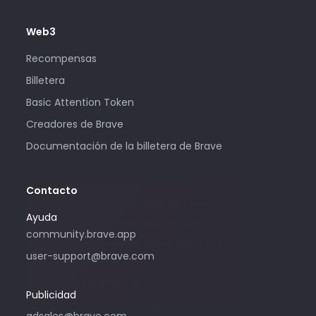
Web3
Recompensas
Billetera
Basic Attention Token
Creadores de Brave
Documentación de la billetera de Brave
Contacto
Solo utilice esta dirección de correo
Ayuda
electrónico si le interesa comprar
community.brave.app
publicidad mediante Brave. Si necesita
user-support@brave.com
ayuda, ingrese a
community.brave.app.
Publicidad