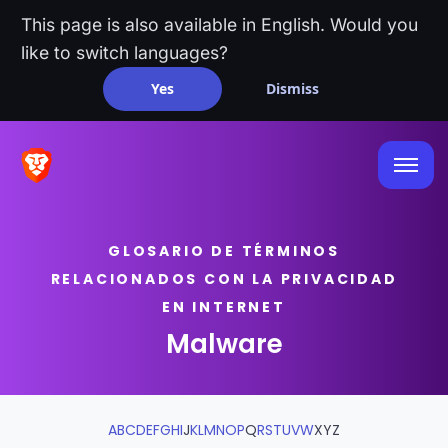
This page is also available in English. Would you
like to switch languages?
Yes
Dismiss
GLOSARIO DE TÉRMINOS
RELACIONADOS CON LA PRIVACIDAD
EN INTERNET
Malware
A
B
C
D
E
F
G
H
I
J
K
L
M
N
O
P
Q
R
S
T
U
V
W
X
Y
Z