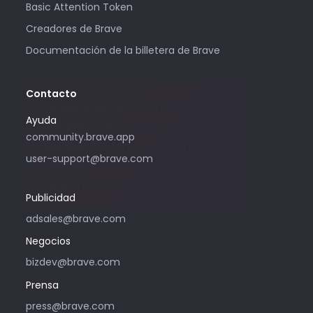
Basic Attention Token
Creadores de Brave
Documentación de la billetera de Brave
Contacto
Solo utilice esta dirección de correo
Ayuda
electrónico si le interesa comprar
community.brave.app
publicidad mediante Brave. Si necesita
user-support@brave.com
ayuda, ingrese a
community.brave.app.
Publicidad
adsales@brave.com
Negocios
bizdev@brave.com
Prensa
press@brave.com