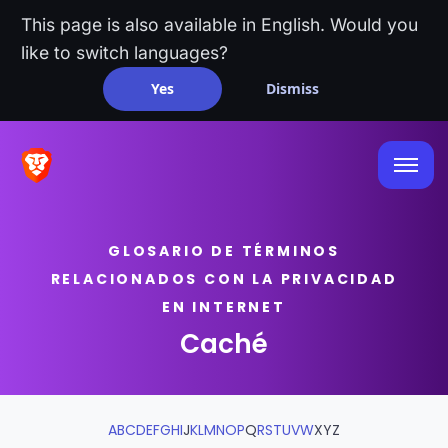
This page is also available in English. Would you
like to switch languages?
Yes
Dismiss
GLOSARIO DE TÉRMINOS
RELACIONADOS CON LA PRIVACIDAD
EN INTERNET
Caché
A
B
C
D
E
F
G
H
I
J
K
L
M
N
O
P
Q
R
S
T
U
V
W
X
Y
Z