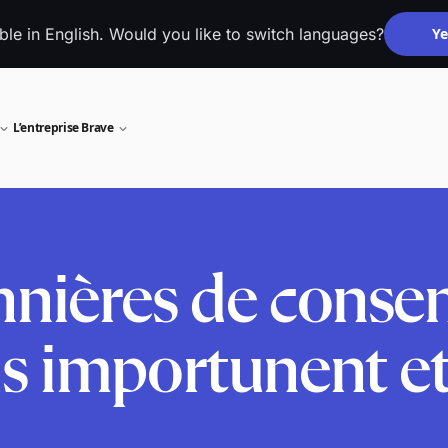
able in English. Would you like to switch languages?
Ye
L’entreprise Brave
nnières de conse
s importunent et