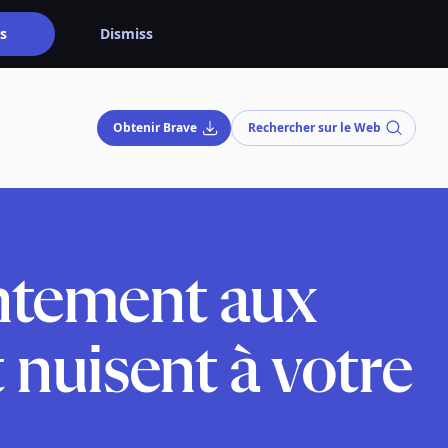
s
Dismiss
Obtenir Brave
Rechercher sur le Web
ntement aux
 nuisent à votre