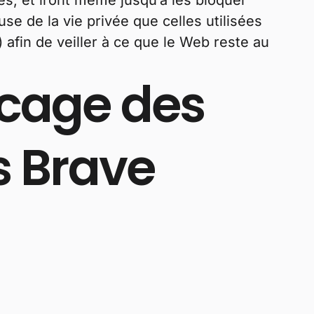
s, et iront même jusqu’à les bloquer
e de la vie privée que celles utilisées
afin de veiller à ce que le Web reste au
locage des
s Brave