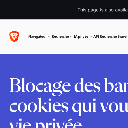
This page is also avail
Navigateur
Recherche
IA privée
API Recherche Brave
Blocage des ba
cookies qui vou
vie privée