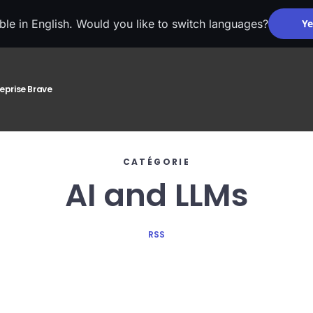
able in English. Would you like to switch languages?
Ye
reprise Brave
CATÉGORIE
AI and LLMs
RSS