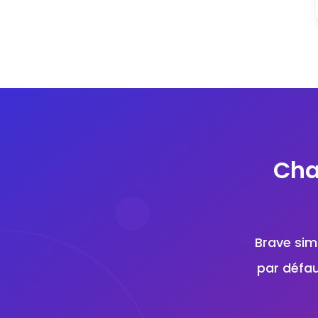
Cha
Brave simp
par défau