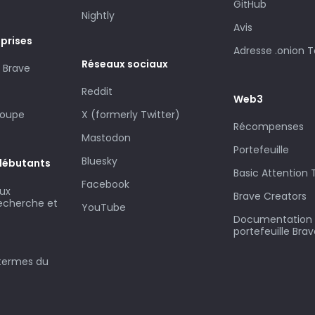
GitHub
Nightly
Avis
eprises
Adresse .onion T
Réseaux sociaux
 Brave
Reddit
Web3
roupe
X (formerly Twitter)
Récompenses
Mastodon
Portefeuille
Bluesky
débutants
Basic Attention
Facebook
aux
Brave Creators
recherche et
YouTube
Documentation s
portefeuille Bra
 termes du