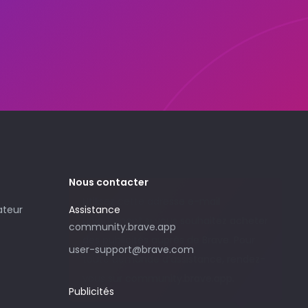
Nous contacter
Utilisez cette adresse e-mail
ateur
Assistance
uniquement si vous souhaitez acheter
community.brave.app
des publicités auprès de Brave. Pour
user-support@brave.com
toute demande d’assistance, rendez-
vous sur community.brave.app.
Publicités