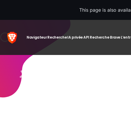
This page is also avail
Navigateur
Recherche
IA privée
API Recherche Brave
L’ent