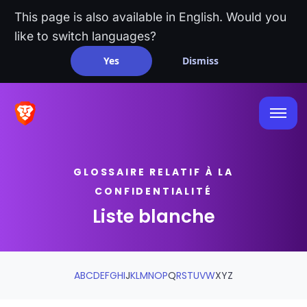
This page is also available in English. Would you
like to switch languages?
Yes
Dismiss
GLOSSAIRE RELATIF À LA
CONFIDENTIALITÉ
Liste blanche
A
B
C
D
E
F
G
H
I
J
K
L
M
N
O
P
Q
R
S
T
U
V
W
X
Y
Z