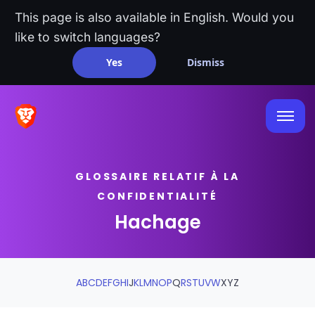
This page is also available in English. Would you
like to switch languages?
Yes
Dismiss
GLOSSAIRE RELATIF À LA
CONFIDENTIALITÉ
Hachage
A
B
C
D
E
F
G
H
I
J
K
L
M
N
O
P
Q
R
S
T
U
V
W
X
Y
Z