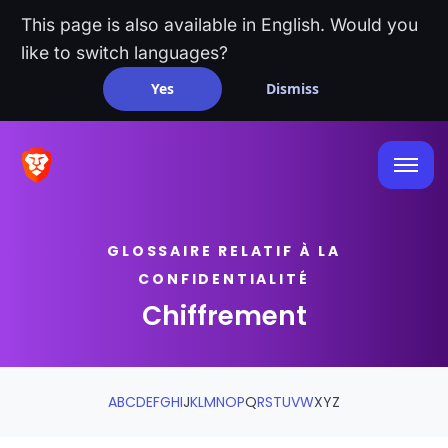
This page is also available in English. Would you
like to switch languages?
Yes
Dismiss
GLOSSAIRE RELATIF À LA
CONFIDENTIALITÉ
Chiffrement
A
B
C
D
E
F
G
H
I
J
K
L
M
N
O
P
Q
R
S
T
U
V
W
X
Y
Z