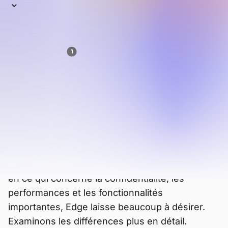
Microsoft Edge, le successeur d’Internet
Explorer, est le troisième navigateur le plus
utilisé au monde (et le deuxième sur
1
ordinateur).
Mais cela tient surtout au
fait qu’il est installé par défaut sur les
appareils Windows… Car en réalité, Edge
est rarement le premier choix des
utilisateurs.
Edge dispose bien entendu de quelques
fonctionnalités intéressantes, et il est optimisé
pour le système d’exploitation Windows. Mais
en ce qui concerne la confidentialité, les
performances et les fonctionnalités
importantes, Edge laisse beaucoup à désirer.
Examinons les différences plus en détail.