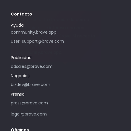
Contacto
Solo utilice esta dirección de correo
Ayuda
electrónico si le interesa comprar
community.brave.app
publicidad mediante Brave. Si necesita
user-support@brave.com
ayuda, ingrese a
community.brave.app.
Publicidad
adsales@brave.com
Negocios
bizdev@brave.com
Prensa
press@brave.com
legal@brave.com
Oficinas