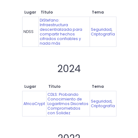
Lugar
Título
Tema
DiStefano:
Infraestructura
descentralizada para
Seguridad
,
NDSS
compartir hechos
Criptografía
cifrados confiables y
nada más
2024
Lugar
Título
Tema
CDLS: Probando
Conocimiento de
Seguridad
,
AfricaCrypt
Logaritmos Discretos
Criptografía
Comprometidos
con Solidez