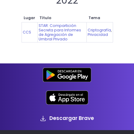
2022
Lugar
Título
Tema
STAR: Compartición
Secreta para Informes
Criptografía
,
CCS
de Agregación de
Privacidad
Umbral Privado
Descargar Brave