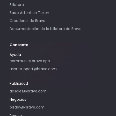
Billetera
Basic Attention Token
Creadores de Brave
Documentación de la billetera de Brave
Contacto
Solo utilice esta dirección de correo
Ayuda
electrónico si le interesa comprar
community.brave.app
publicidad mediante Brave. Si necesita
user-support@brave.com
ayuda, ingrese a
community.brave.app.
Publicidad
adsales@brave.com
Negocios
bizdev@brave.com
Prensa