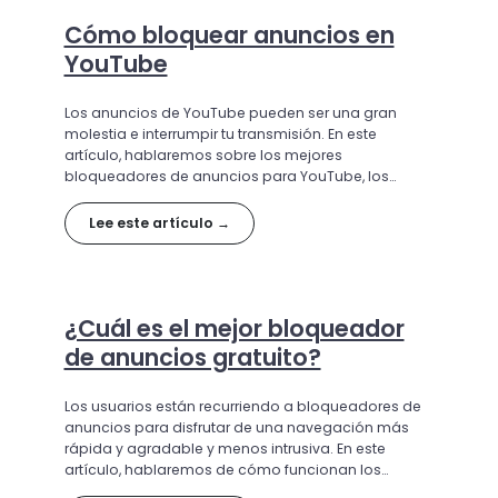
Cómo bloquear anuncios en
YouTube
Los anuncios de YouTube pueden ser una gran
molestia e interrumpir tu transmisión. En este
artículo, hablaremos sobre los mejores
bloqueadores de anuncios para YouTube, los
beneficios que ofrecen y las mejores opciones
disponibles para brindarte una experiencia en
Lee este artículo →
YouTube más limpia, rápida y menos intrusiva.
¿Cuál es el mejor bloqueador
de anuncios gratuito?
Los usuarios están recurriendo a bloqueadores de
anuncios para disfrutar de una navegación más
rápida y agradable y menos intrusiva. En este
artículo, hablaremos de cómo funcionan los
bloqueadores de anuncios, qué ventajas ofrecen y