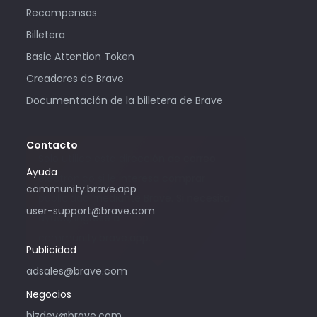
Recompensas
Billetera
Basic Attention Token
Creadores de Brave
Documentación de la billetera de Brave
Contacto
Solo utilice esta dirección de correo
Ayuda
electrónico si le interesa comprar
community.brave.app
publicidad mediante Brave. Si necesita
user-support@brave.com
ayuda, ingrese a
community.brave.app.
Publicidad
adsales@brave.com
Negocios
bizdev@brave.com