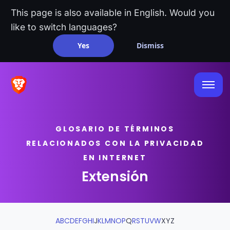
This page is also available in English. Would you
like to switch languages?
Yes
Dismiss
GLOSARIO DE TÉRMINOS
RELACIONADOS CON LA PRIVACIDAD
EN INTERNET
Extensión
A
B
C
D
E
F
G
H
I
J
K
L
M
N
O
P
Q
R
S
T
U
V
W
X
Y
Z