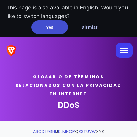
This page is also available in English. Would you
like to switch languages?
Yes
Dismiss
GLOSARIO DE TÉRMINOS
RELACIONADOS CON LA PRIVACIDAD
EN INTERNET
DDoS
A
B
C
D
E
F
G
H
I
J
K
L
M
N
O
P
Q
R
S
T
U
V
W
X
Y
Z