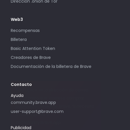
Dirección .onion de Tor
Web3
Recompensas
Billetera
Basic Attention Token
Creadores de Brave
Documentación de la billetera de Brave
Contacto
Solo utilice esta dirección de correo
Ayuda
electrónico si le interesa comprar
community.brave.app
publicidad mediante Brave. Si necesita
user-support@brave.com
ayuda, ingrese a
community.brave.app.
Publicidad