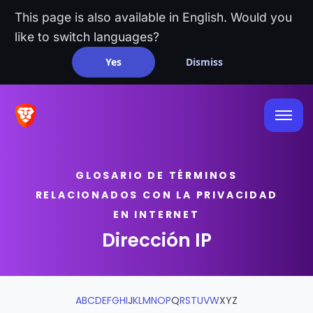
This page is also available in English. Would you
like to switch languages?
Yes
Dismiss
GLOSARIO DE TÉRMINOS
RELACIONADOS CON LA PRIVACIDAD
EN INTERNET
Dirección IP
A
B
C
D
E
F
G
H
I
J
K
L
M
N
O
P
Q
R
S
T
U
V
W
X
Y
Z