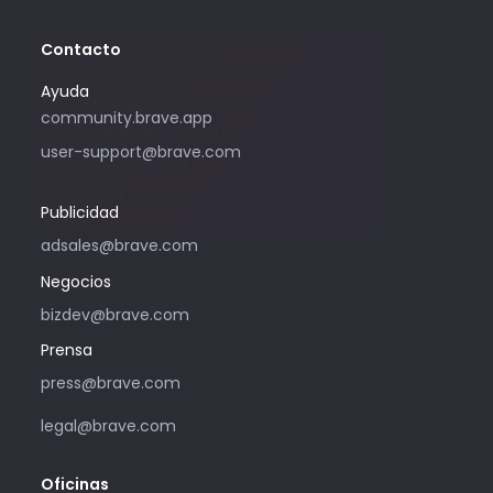
Contacto
Solo utilice esta dirección de correo
Ayuda
electrónico si le interesa comprar
community.brave.app
publicidad mediante Brave. Si necesita
user-support@brave.com
ayuda, ingrese a
community.brave.app.
Publicidad
adsales@brave.com
Negocios
bizdev@brave.com
Prensa
press@brave.com
legal@brave.com
Oficinas