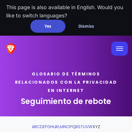
This page is also available in English. Would you
like to switch languages?
Yes
Dismiss
GLOSARIO DE TÉRMINOS
RELACIONADOS CON LA PRIVACIDAD
EN INTERNET
Seguimiento de rebote
A
B
C
D
E
F
G
H
I
J
K
L
M
N
O
P
Q
R
S
T
U
V
W
X
Y
Z