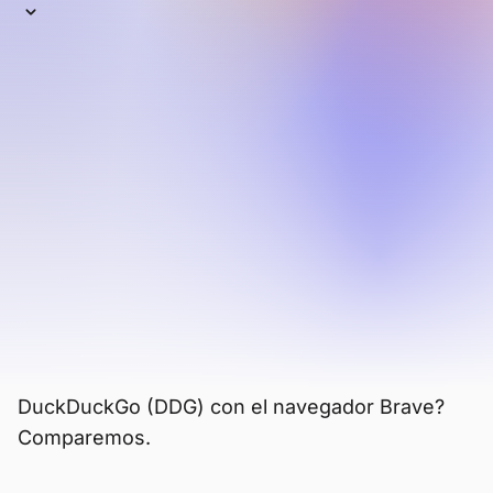
DuckDuckGo
DuckDuckGo es conocido sobre todo por su
motor de búsqueda privado. Sin embargo,
sí ofrecen un navegador web que está
disponible en Android, iOS, macOS y
Windows. Se comercializa como un
navegador alternativo que protege la
privacidad, pero si se compara con otros
navegadores importantes, su conjunto de
funciones es limitado.
Entonces, ¿cómo se compara el navegador
DuckDuckGo (DDG) con el navegador Brave?
Comparemos.