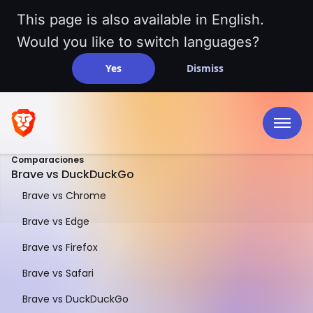
This page is also available in English.
Would you like to switch languages?
Yes
Dismiss
Comparaciones
Brave vs DuckDuckGo
Brave vs Chrome
Brave vs Edge
Brave vs Firefox
UNA COMPARACIÓN LADO A LADO
Brave vs Safari
Brave vs navegador
Brave vs DuckDuckGo