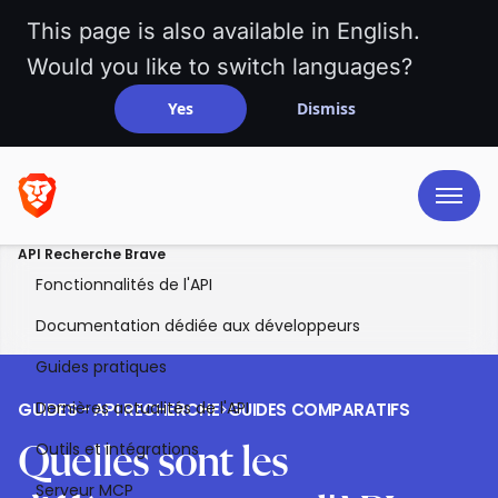
This page is also available in English.
Would you like to switch languages?
Yes
Dismiss
API Recherche Brave
Fonctionnalités de l'API
Documentation dédiée aux développeurs
Guides pratiques
Dernières actualités de l'API
GUIDES - API RECHERCHE
>
GUIDES COMPARATIFS
Outils et intégrations
Quelles sont les
Serveur MCP