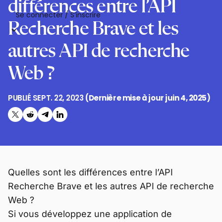
différences entre l’API
Se connecter / S’inscrire
Recherche Brave et les
autres API de recherche
Web ?
PUBLIÉ
SEPT. 22, 2023
(Dernière mise à jour
juin 4, 2025
)
Partager sur Twitter
Partager sur Reddit
Partager sur Telegram
Partager sur LinkedIn
Quelles sont les différences entre l’API
Recherche Brave et les autres API de recherche
Web ?
Si vous développez une application de