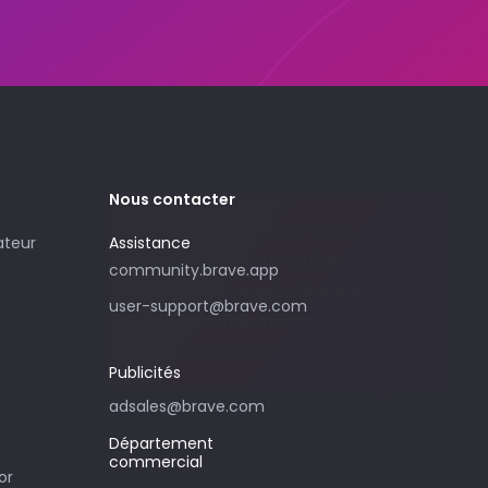
Nous contacter
Utilisez cette adresse e-mail
ateur
Assistance
uniquement si vous souhaitez acheter
community.brave.app
des publicités auprès de Brave. Pour
user-support@brave.com
toute demande d’assistance, rendez-
vous sur community.brave.app.
Publicités
adsales@brave.com
Département
commercial
or