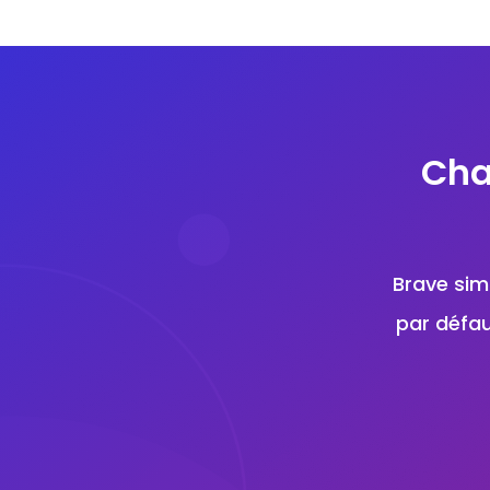
Cha
Brave simp
par défau