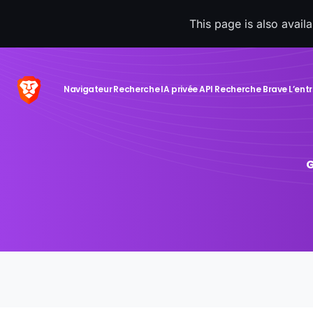
This page is also avail
Navigateur
Recherche
IA privée
API Recherche Brave
L’ent