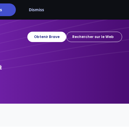
s
Dismiss
Obtenir Brave
É