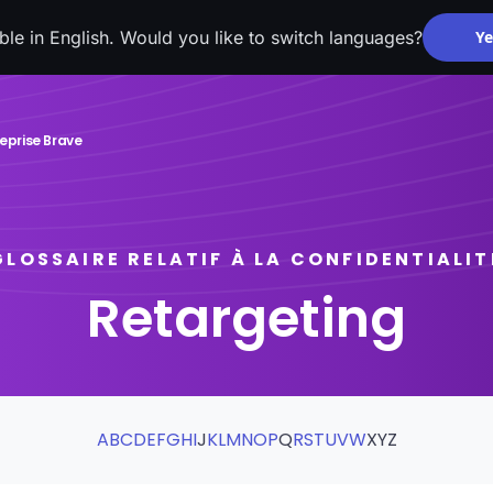
able in English. Would you like to switch languages?
Ye
reprise Brave
GLOSSAIRE RELATIF À LA CONFIDENTIALIT
Retargeting
A
B
C
D
E
F
G
H
I
J
K
L
M
N
O
P
Q
R
S
T
U
V
W
X
Y
Z