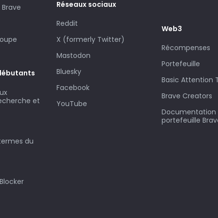
Réseaux sociaux
 Brave
Reddit
Web3
roupe
X (formerly Twitter)
Récompenses
Mastodon
Portefeuille
Bluesky
débutants
Basic Attention
Facebook
aux
Brave Creators
recherche et
YouTube
Documentation s
portefeuille Bra
 termes du
Blocker