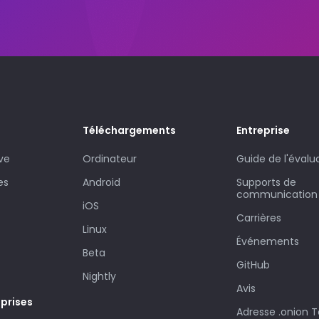
Téléchargements
Entreprise
ve
Ordinateur
Guide de l'évalu
es
Android
Supports de
communication
iOS
Carrières
Linux
Événements
Beta
GitHub
Nightly
Avis
eprises
Adresse .onion T