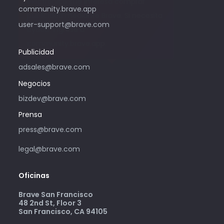
electrónico si le interesa comprar
community.brave.app
publicidad mediante Brave. Si necesita
user-support@brave.com
ayuda, ingrese a
community.brave.app.
Publicidad
adsales@brave.com
Negocios
bizdev@brave.com
Prensa
press@brave.com
legal@brave.com
Oficinas
Brave San Francisco
48 2nd St, Floor 3
San Francisco, CA 94105