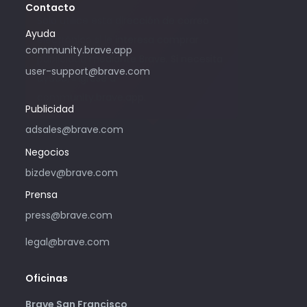
Contacto
Solo utilice esta dirección de correo
Ayuda
electrónico si le interesa comprar
community.brave.app
publicidad mediante Brave. Si necesita
user-support@brave.com
ayuda, ingrese a
community.brave.app.
Publicidad
adsales@brave.com
Negocios
bizdev@brave.com
Prensa
press@brave.com
legal@brave.com
Oficinas
Brave San Francisco