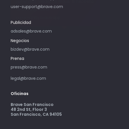
publicidad mediante Brave. Si necesita
user-support@brave.com
ayuda, ingrese a
community.brave.app.
Publicidad
adsales@brave.com
Negocios
bizdev@brave.com
Prensa
press@brave.com
legal@brave.com
Oficinas
Brave San Francisco
48 2nd St, Floor 3
San Francisco, CA 94105