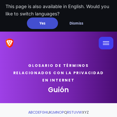
This page is also available in English. Would you
like to switch languages?
Yes
Dismiss
GLOSARIO DE TÉRMINOS
RELACIONADOS CON LA PRIVACIDAD
EN INTERNET
Guión
A
B
C
D
E
F
G
H
I
J
K
L
M
N
O
P
Q
R
S
T
U
V
W
X
Y
Z