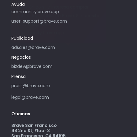
Ayuda
electrónico si le interesa comprar
community.brave.app
publicidad mediante Brave. Si necesita
user-support@brave.com
ayuda, ingrese a
community.brave.app.
Publicidad
adsales@brave.com
Negocios
bizdev@brave.com
Prensa
press@brave.com
legal@brave.com
Oficinas
Brave San Francisco
48 2nd St, Floor 3
San Francisco, CA 94105