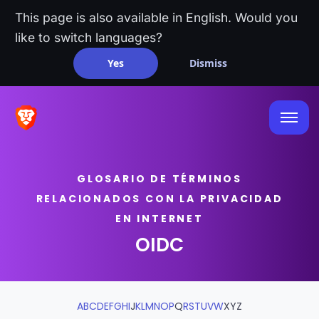
This page is also available in English. Would you
like to switch languages?
Yes
Dismiss
GLOSARIO DE TÉRMINOS
RELACIONADOS CON LA PRIVACIDAD
EN INTERNET
OIDC
A
B
C
D
E
F
G
H
I
J
K
L
M
N
O
P
Q
R
S
T
U
V
W
X
Y
Z