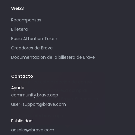
Web3
Recompensas
Billetera
Basic Attention Token
Creadores de Brave
Documentación de la billetera de Brave
Contacto
Solo utilice esta dirección de correo
Ayuda
electrónico si le interesa comprar
community.brave.app
publicidad mediante Brave. Si necesita
user-support@brave.com
ayuda, ingrese a
community.brave.app.
Publicidad
adsales@brave.com