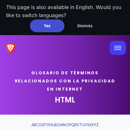
This page is also available in English. Would you
like to switch languages?
Yes
Dismiss
GLOSARIO DE TÉRMINOS
RELACIONADOS CON LA PRIVACIDAD
EN INTERNET
HTML
A
B
C
D
E
F
G
H
I
J
K
L
M
N
O
P
Q
R
S
T
U
V
W
X
Y
Z