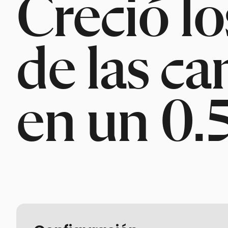
Creció lo
de las c
en un 0.