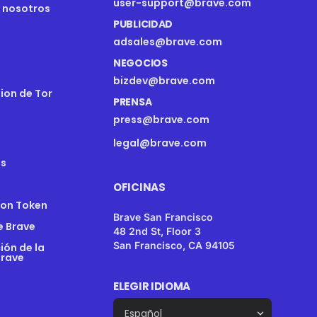
user-support@brave.com
 nosotros
PUBLICIDAD
adsales@brave.com
NEGOCIOS
bizdev@brave.com
nion de Tor
PRENSA
press@brave.com
legal@brave.com
s
OFICINAS
ion Token
Brave San Francisco
e Brave
48 2nd St, Floor 3
San Francisco, CA 94105
ón de la
Brave
ELEGIR IDIOMA