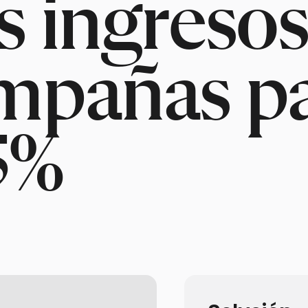
s ingresos
ampañas p
5%