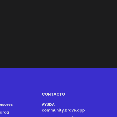
CONTACTO
visores
AYUDA
community.brave.app
marca