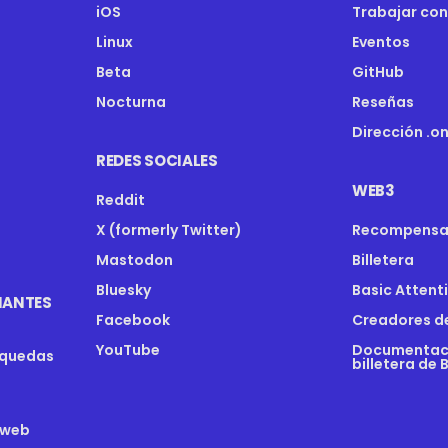
iOS
Trabajar con
Linux
Eventos
Beta
GitHub
Nocturna
Reseñas
Dirección .o
REDES SOCIALES
WEB3
Reddit
X (formerly Twitter)
Recompensa
Mastodon
Billetera
Bluesky
Basic Attent
IANTES
Facebook
Creadores d
YouTube
Documentaci
squedas
billetera de 
 web