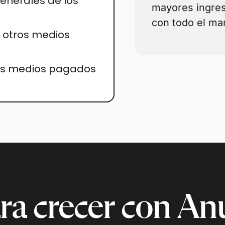
enerales de los
mayores ingres
con todo el ma
. otros medios
ros medios pagados
ara crecer con An