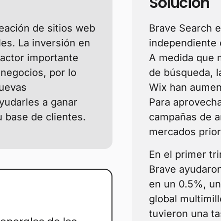
Solución
reación de sitios web
Brave Search e
es. La inversión en
independiente 
factor importante
A medida que 
 negocios, por lo
de búsqueda, l
nuevas
Wix han aumen
yudarles a ganar
Para aprovecha
 base de clientes.
campañas de a
mercados prior
En el primer t
Brave ayudaron
en un 0.5%, un
global multimil
tuvieron una t