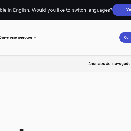
able in English. Would you like to switch languages?
Ye
Brave para negocios
Con
Anuncios del navegado