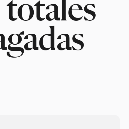
 totales
agadas