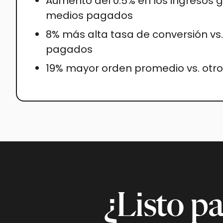
Aumento del 0.5% en los ingresos g
medios pagados
8% más alta tasa de conversión vs
pagados
19% mayor orden promedio vs. ot
¿Listo p