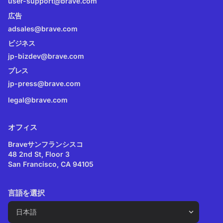
user-support@brave.com
広告
adsales@brave.com
ビジネス
jp-bizdev@brave.com
プレス
jp-press@brave.com
legal@brave.com
オフィス
Braveサンフランシスコ
48 2nd St, Floor 3
San Francisco, CA 94105
言語を選択