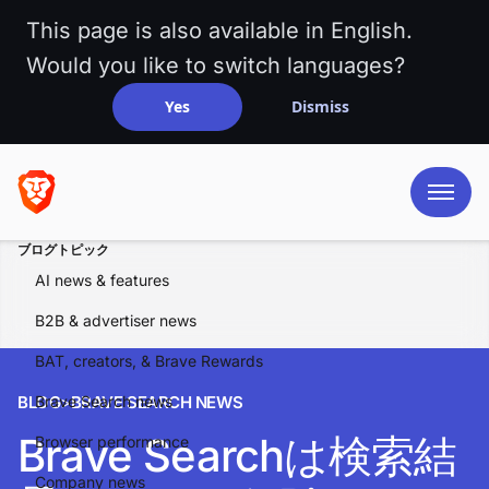
This page is also available in English.
Would you like to switch languages?
Yes
Dismiss
ブログトピック
AI news & features
B2B & advertiser news
BAT, creators, & Brave Rewards
BLOG
Brave Search news
>
BRAVE SEARCH NEWS
Brave Searchは検索結
Browser performance
Company news