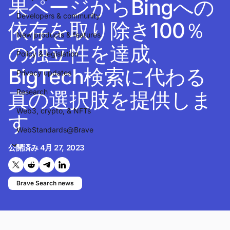
果ページからBingへの
Developers & community
依存を取り除き100％
New products & features
の独立性を達成、
Policy & legislation
BigTech検索に代わる
Privacy updates
真の選択肢を提供しま
Research
Web3, crypto, & NFTs
す
WebStandards@Brave
公開済み
4月 27, 2023
Twitterで共有する
Reddit で共有
Telegramで共有
LinkedInで共有
Brave Search news